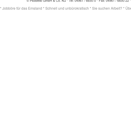
© Picobello GmbH & Co. KG * Tel: 04961 / 6650-0 * Fax: 04961 / 6650-22 
* Jobböre für das Emsland * Schnell und unbürokratisch * Sie suchen Arbeit? * Übert