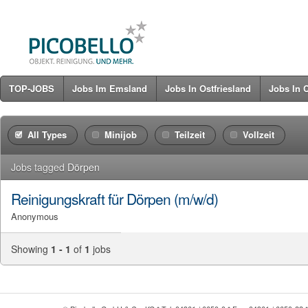
TOP-JOBS
Jobs Im Emsland
Jobs In Ostfriesland
Jobs In 
All Types
Minijob
Teilzeit
Vollzeit
Jobs tagged
Dörpen
Reinigungskraft für Dörpen (m/w/d)
Anonymous
Showing
1 - 1
of
1
jobs