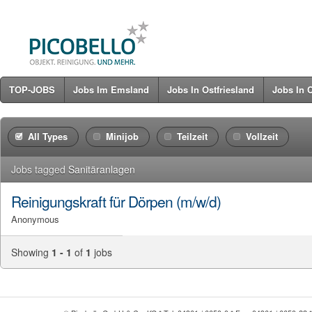
TOP-JOBS
Jobs Im Emsland
Jobs In Ostfriesland
Jobs In 
All Types
Minijob
Teilzeit
Vollzeit
Jobs tagged
Sanitäranlagen
Reinigungskraft für Dörpen (m/w/d)
Anonymous
Showing
1 - 1
of
1
jobs