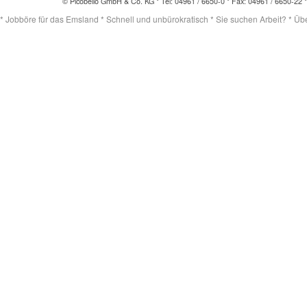
© Picobello GmbH & Co. KG * Tel: 04961 / 6650-0 * Fax: 04961 / 6650-22 
* Jobböre für das Emsland * Schnell und unbürokratisch * Sie suchen Arbeit? * Übert