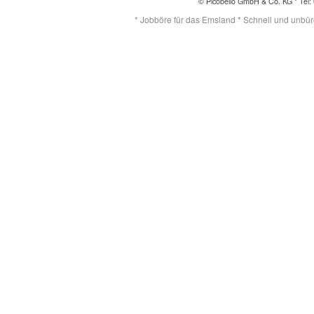
© Picobello GmbH & Co. KG * Tel: 
* Jobböre für das Emsland * Schnell und unbürok