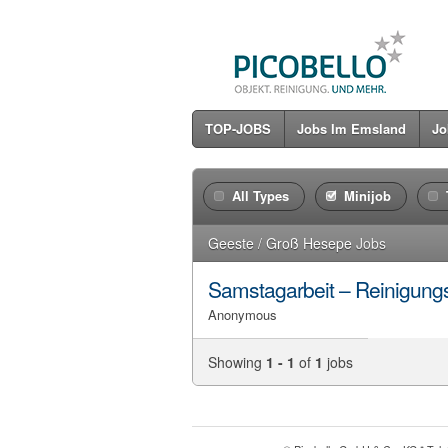
TOP-JOBS
Jobs Im Emsland
Jo
All Types
Minijob
Geeste / Groß Hesepe
Jobs
Samstagarbeit – Reinigungs
Anonymous
Showing
1 - 1
of
1
jobs