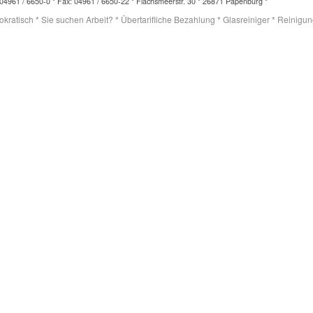
04961 / 6650-0 * Fax: 04961 / 6650-22 * Flachsmeerstr. 30 * 26871 Papenburg *
ratisch * Sie suchen Arbeit? * Übertarifliche Bezahlung * Glasreiniger * Reinigungs