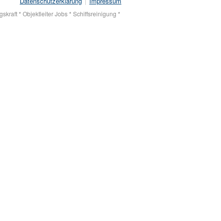
Datenschutzerklärung
Impressum
kraft * Objektleiter Jobs * Schiffsreinigung *