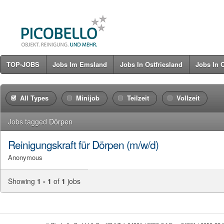
TOP-JOBS
Jobs Im Emsland
Jobs In Ostfriesland
Jobs In 
All Types
Minijob
Teilzeit
Vollzeit
Jobs tagged
Dörpen
Reinigungskraft für Dörpen (m/w/d)
Anonymous
Showing
1 - 1
of
1
jobs