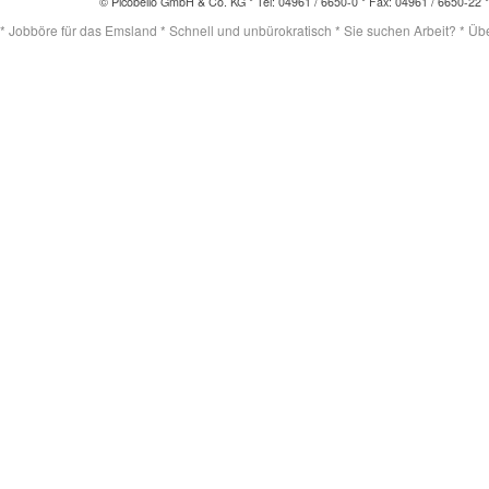
© Picobello GmbH & Co. KG * Tel: 04961 / 6650-0 * Fax: 04961 / 6650-22 
* Jobböre für das Emsland * Schnell und unbürokratisch * Sie suchen Arbeit? * Übert