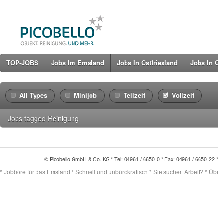
TOP-JOBS
Jobs Im Emsland
Jobs In Ostfriesland
Jobs In 
All Types
Minijob
Teilzeit
Vollzeit
Jobs tagged
Reinigung
© Picobello GmbH & Co. KG * Tel: 04961 / 6650-0 * Fax: 04961 / 6650-22 
* Jobböre für das Emsland * Schnell und unbürokratisch * Sie suchen Arbeit? * Übert