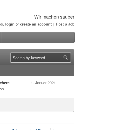
Wir machen sauber
job,
login
or
create an account
|
Post a Job
where
1. Januar 2021
job