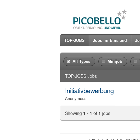
TOP-JOBS
Jobs Im Emsland
Jo
All Types
Minijob
TOP-JOBS
Jobs
Initiativbewerbung
Anonymous
Showing
1 - 1
of
1
jobs