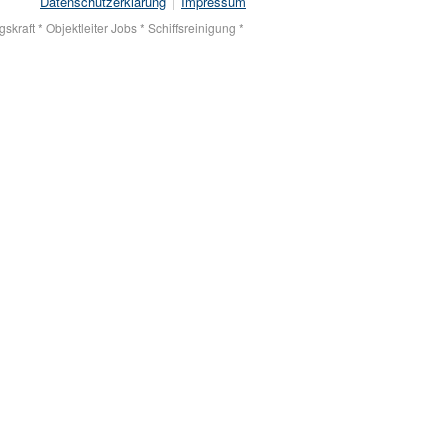
Datenschutzerklärung
Impressum
kraft * Objektleiter Jobs * Schiffsreinigung *