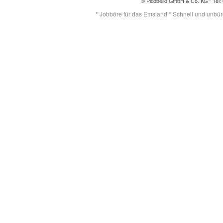
© Picobello GmbH & Co. KG * Tel: 
* Jobböre für das Emsland * Schnell und unbürok