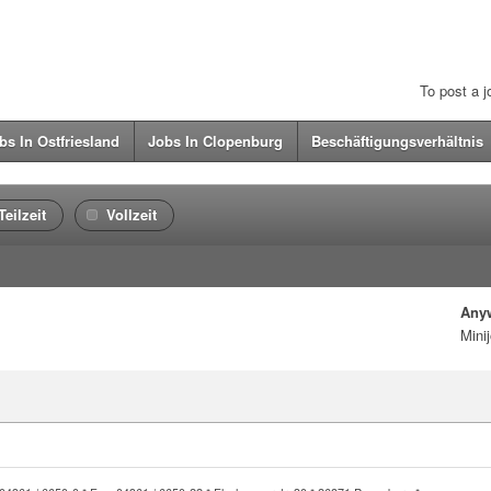
To post a 
bs In Ostfriesland
Jobs In Clopenburg
Beschäftigungsverhältnis
Teilzeit
Vollzeit
Any
Mini