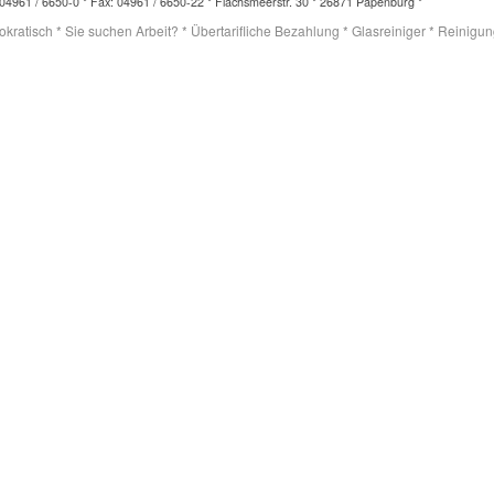
04961 / 6650-0 * Fax: 04961 / 6650-22 * Flachsmeerstr. 30 * 26871 Papenburg *
ratisch * Sie suchen Arbeit? * Übertarifliche Bezahlung * Glasreiniger * Reinigungs