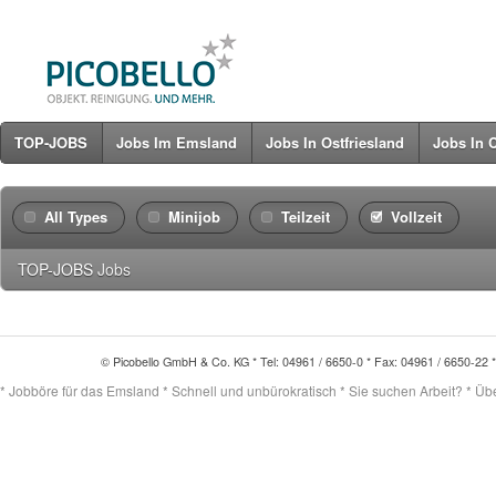
TOP-JOBS
Jobs Im Emsland
Jobs In Ostfriesland
Jobs In 
All Types
Minijob
Teilzeit
Vollzeit
TOP-JOBS
Jobs
© Picobello GmbH & Co. KG * Tel: 04961 / 6650-0 * Fax: 04961 / 6650-22 
* Jobböre für das Emsland * Schnell und unbürokratisch * Sie suchen Arbeit? * Übert